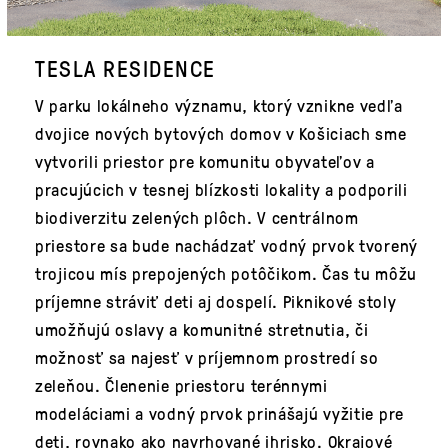
TESLA RESIDENCE
V parku lokálneho významu, ktorý vznikne vedľa
dvojice nových bytových domov v Košiciach sme
vytvorili priestor pre komunitu obyvateľov a
pracujúcich v tesnej blízkosti lokality a podporili
biodiverzitu zelených plôch. V centrálnom
priestore sa bude nachádzať vodný prvok tvorený
trojicou mís prepojených potôčikom. Čas tu môžu
príjemne stráviť deti aj dospelí. Piknikové stoly
umožňujú oslavy a komunitné stretnutia, či
možnosť sa najesť v príjemnom prostredí so
zeleňou. Členenie priestoru terénnymi
modeláciami a vodný prvok prinášajú vyžitie pre
deti, rovnako ako navrhované ihrisko. Okrajové