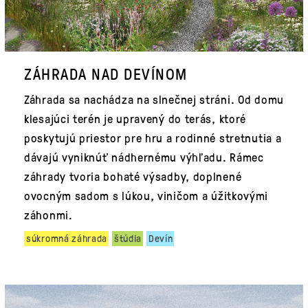
ZÁHRADA NAD DEVÍNOM
Záhrada sa nachádza na slnečnej stráni. Od domu
klesajúci terén je upravený do terás, ktoré
poskytujú priestor pre hru a rodinné stretnutia a
dávajú vyniknúť nádhernému výhľadu. Rámec
záhrady tvoria bohaté výsadby, doplnené
ovocným sadom s lúkou, viničom a úžitkovými
záhonmi.
súkromná záhrada
štúdia
Devín