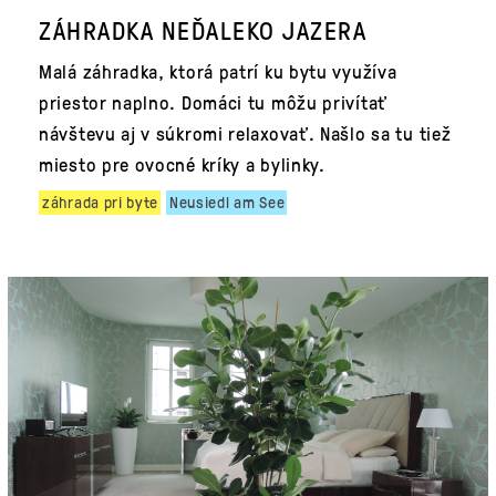
ZÁHRADKA NEĎALEKO JAZERA
Malá záhradka, ktorá patrí ku bytu využíva
priestor naplno. Domáci tu môžu privítať
návštevu aj v súkromi relaxovať. Našlo sa tu tiež
miesto pre ovocné kríky a bylinky.
záhrada pri byte
Neusiedl am See