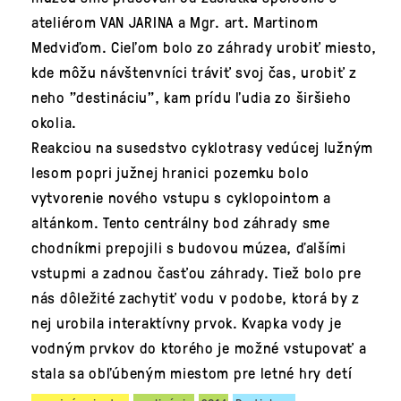
ateliérom VAN JARINA a Mgr. art. Martinom
Medviďom. Cieľom bolo zo záhrady urobiť miesto,
kde môžu návštenvníci tráviť svoj čas, urobiť z
neho "destináciu", kam prídu ľudia zo širšieho
okolia.
Reakciou na susedstvo cyklotrasy vedúcej lužným
lesom popri južnej hranici pozemku bolo
vytvorenie nového vstupu s cyklopointom a
altánkom. Tento centrálny bod záhrady sme
chodníkmi prepojili s budovou múzea, ďalšími
vstupmi a zadnou časťou záhrady. Tiež bolo pre
nás dôležité zachytiť vodu v podobe, ktorá by z
nej urobila interaktívny prvok. Kvapka vody je
vodným prvkov do ktorého je možné vstupovať a
stala sa obľúbeným miestom pre letné hry detí