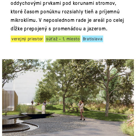
oddychovými prvkami pod korunami stromov,
ktoré časom ponúknu rozsiahly tieň a príjemnú
mikroklímu. V neposlednom rade je areál po celej
dĺžke prepojený s promenádou a jazerom.
verejný priestor
súťaž - 1. miesto
Bratislava