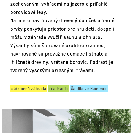
zachovanými výhľadmi na jazero a priľahlé
borovicové lesy.
Na mieru navrhovaný drevený domček a herné
prvky poskytujú priestor pre hru detí, dospelí
môžu v záhrade využiť saunu a ohnisko.
Výsadby sú inšpirované okolitou krajinou,
navrhované sú prevažne domáce listnaté a
ihličnaté dreviny, vrátane borovíc. Podrast je
tvorený vysokými okrasnými trávami.
súkromná záhrada
realizácia
Šajdíkove Humence