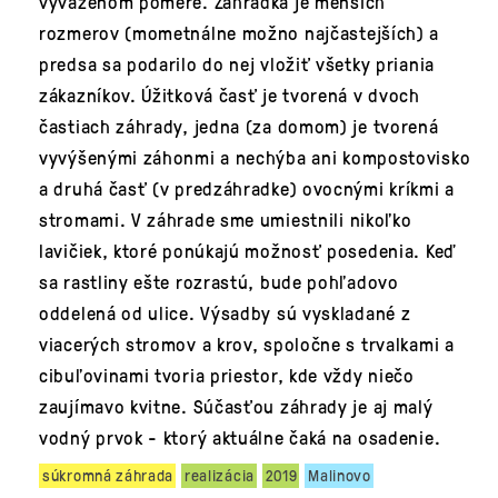
vyváženom pomere. Záhradka je menších
rozmerov (mometnálne možno najčastejších) a
predsa sa podarilo do nej vložiť všetky priania
zákazníkov. Úžitková časť je tvorená v dvoch
častiach záhrady, jedna (za domom) je tvorená
vyvýšenými záhonmi a nechýba ani kompostovisko
a druhá časť (v predzáhradke) ovocnými kríkmi a
stromami. V záhrade sme umiestnili nikoľko
lavičiek, ktoré ponúkajú možnosť posedenia. Keď
sa rastliny ešte rozrastú, bude pohľadovo
oddelená od ulice. Výsadby sú vyskladané z
viacerých stromov a krov, spoločne s trvalkami a
cibuľovinami tvoria priestor, kde vždy niečo
zaujímavo kvitne. Súčasťou záhrady je aj malý
vodný prvok - ktorý aktuálne čaká na osadenie.
súkromná záhrada
realizácia
2019
Malinovo