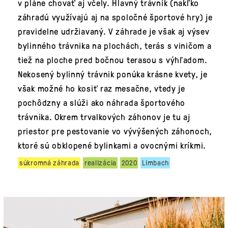
v pláne chovať aj včely. Hlavný trávnik (nakľko
záhradú využívajú aj na spoločné športové hry) je
pravidelne udržiavaný. V záhrade je však aj výsev
bylinného trávnika na plochách, terás s viničom a
tiež na ploche pred bočnou terasou s výhľadom.
Nekosený bylinný trávnik ponúka krásne kvety, je
však možné ho kosiť raz mesačne, vtedy je
pochôdzny a slúži ako náhrada športového
trávnika. Okrem trvalkových záhonov je tu aj
priestor pre pestovanie vo vývýšených záhonoch,
ktoré sú obklopené bylinkami a ovocnými kríkmi.
súkromná záhrada
realizácia
2020
Limbach