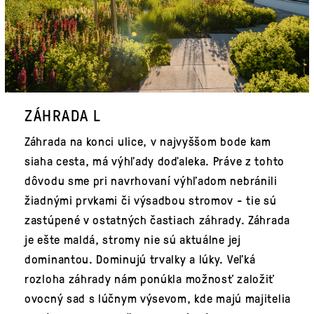
ZÁHRADA L
Záhrada na konci ulice, v najvyššom bode kam
siaha cesta, má výhľady doďaleka. Práve z tohto
dôvodu sme pri navrhovaní výhľadom nebránili
žiadnými prvkami či výsadbou stromov - tie sú
zastúpené v ostatných častiach záhrady. Záhrada
je ešte maldá, stromy nie sú aktuálne jej
dominantou. Dominujú trvalky a lúky. Veľká
rozloha záhrady nám ponúkla možnosť založiť
ovocný sad s lúčnym výsevom, kde majú majitelia