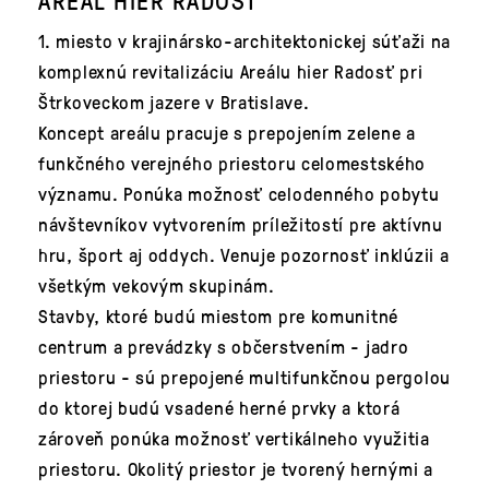
AREÁL HIER RADOSŤ
1. miesto v krajinársko-architektonickej súťaži na
komplexnú revitalizáciu Areálu hier Radosť pri
Štrkoveckom jazere v Bratislave.
Koncept areálu pracuje s prepojením zelene a
funkčného verejného priestoru celomestského
významu. Ponúka možnosť celodenného pobytu
návštevníkov vytvorením príležitostí pre aktívnu
hru, šport aj oddych. Venuje pozornosť inklúzii a
všetkým vekovým skupinám.
Stavby, ktoré budú miestom pre komunitné
centrum a prevádzky s občerstvením - jadro
priestoru - sú prepojené multifunkčnou pergolou
do ktorej budú vsadené herné prvky a ktorá
zároveň ponúka možnosť vertikálneho využitia
priestoru. Okolitý priestor je tvorený hernými a