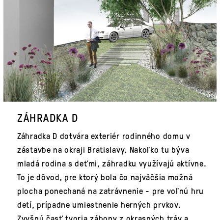
ZÁHRADKA D
Záhradka D dotvára exteriér rodinného domu v
zástavbe na okraji Bratislavy. Nakoľko tu býva
mladá rodina s deťmi, záhradku využívajú aktívne.
To je dôvod, pre ktorý bola čo najväčšia možná
plocha ponechaná na zatrávnenie - pre voľnú hru
detí, prípadne umiestnenie herných prvkov.
Zvyšnú časť tvoria záhony z okrasných tráv a