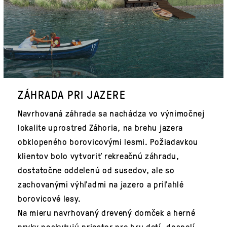
ZÁHRADA PRI JAZERE
Navrhovaná záhrada sa nachádza vo výnimočnej
lokalite uprostred Záhoria, na brehu jazera
obklopeného borovicovými lesmi. Požiadavkou
klientov bolo vytvoriť rekreačnú záhradu,
dostatočne oddelenú od susedov, ale so
zachovanými výhľadmi na jazero a priľahlé
borovicové lesy.
Na mieru navrhovaný drevený domček a herné
prvky poskytujú priestor pre hru detí, dospelí