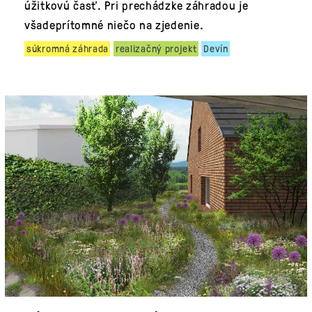
úžitkovú časť. Pri prechádzke záhradou je
všadeprítomné niečo na zjedenie.
súkromná záhrada
realizačný projekt
Devín