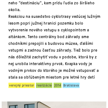
neho "destináciu", kam prídu ľudia zo širšieho
okolia.
Reakciou na susedstvo cyklotrasy vedúcej lužným
lesom popri južnej hranici pozemku bolo
vytvorenie nového vstupu s cyklopointom a
altánkom. Tento centrálny bod záhrady sme
chodníkmi prepojili s budovou múzea, ďalšími
vstupmi a zadnou časťou záhrady. Tiež bolo pre
nás dôležité zachytiť vodu v podobe, ktorá by z
nej urobila interaktívny prvok. Kvapka vody je
vodným prvkov do ktorého je možné vstupovať a
stala sa obľúbeným miestom pre letné hry detí
verejný priestor
realizácia
2014
Bratislava