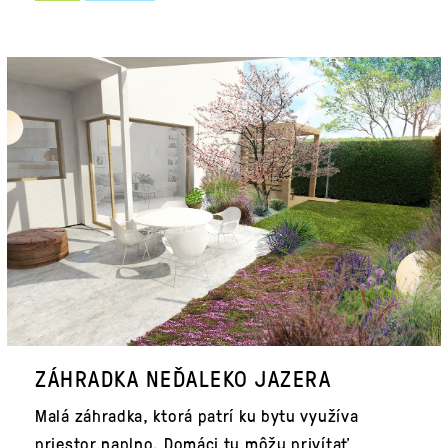
ZÁHRADKA NEĎALEKO JAZERA
Malá záhradka, ktorá patrí ku bytu využíva
priestor naplno. Domáci tu môžu privítať