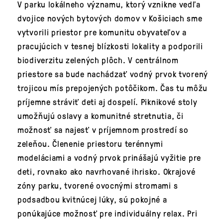
V parku lokálneho významu, ktorý vznikne vedľa
dvojice nových bytových domov v Košiciach sme
vytvorili priestor pre komunitu obyvateľov a
pracujúcich v tesnej blízkosti lokality a podporili
biodiverzitu zelených plôch. V centrálnom
priestore sa bude nachádzať vodný prvok tvorený
trojicou mís prepojených potôčikom. Čas tu môžu
príjemne stráviť deti aj dospelí. Piknikové stoly
umožňujú oslavy a komunitné stretnutia, či
možnosť sa najesť v príjemnom prostredí so
zeleňou. Členenie priestoru terénnymi
modeláciami a vodný prvok prinášajú vyžitie pre
deti, rovnako ako navrhované ihrisko. Okrajové
zóny parku, tvorené ovocnými stromami s
podsadbou kvitnúcej lúky, sú pokojné a
ponúkajúce možnosť pre individuálny relax. Pri