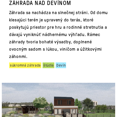
ZÁHRADA NAD DEVÍNOM
Záhrada sa nachádza na slnečnej stráni. Od domu
klesajúci terén je upravený do terás, ktoré
poskytujú priestor pre hru a rodinné stretnutia a
dávajú vyniknúť nádhernému výhľadu. Rámec
záhrady tvoria bohaté výsadby, doplnené
ovocným sadom s lúkou, viničom a úžitkovými
záhonmi.
súkromná záhrada
štúdia
Devín