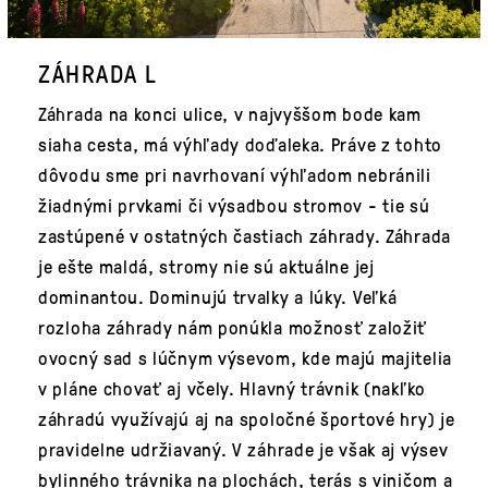
ZÁHRADA L
Záhrada na konci ulice, v najvyššom bode kam
siaha cesta, má výhľady doďaleka. Práve z tohto
dôvodu sme pri navrhovaní výhľadom nebránili
žiadnými prvkami či výsadbou stromov - tie sú
zastúpené v ostatných častiach záhrady. Záhrada
je ešte maldá, stromy nie sú aktuálne jej
dominantou. Dominujú trvalky a lúky. Veľká
rozloha záhrady nám ponúkla možnosť založiť
ovocný sad s lúčnym výsevom, kde majú majitelia
v pláne chovať aj včely. Hlavný trávnik (nakľko
záhradú využívajú aj na spoločné športové hry) je
pravidelne udržiavaný. V záhrade je však aj výsev
bylinného trávnika na plochách, terás s viničom a