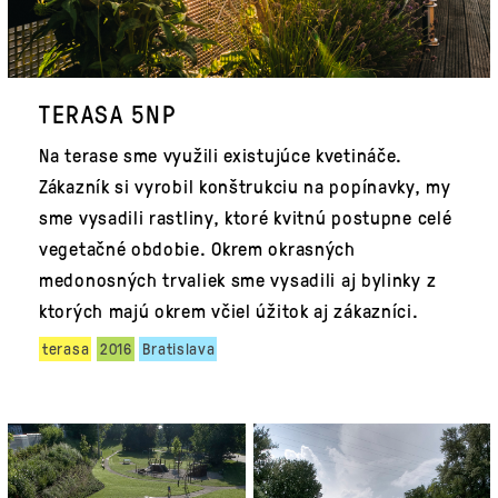
TERASA 5NP
Na terase sme využili existujúce kvetináče.
Zákazník si vyrobil konštrukciu na popínavky, my
sme vysadili rastliny, ktoré kvitnú postupne celé
vegetačné obdobie. Okrem okrasných
medonosných trvaliek sme vysadili aj bylinky z
ktorých majú okrem včiel úžitok aj zákazníci.
terasa
2016
Bratislava