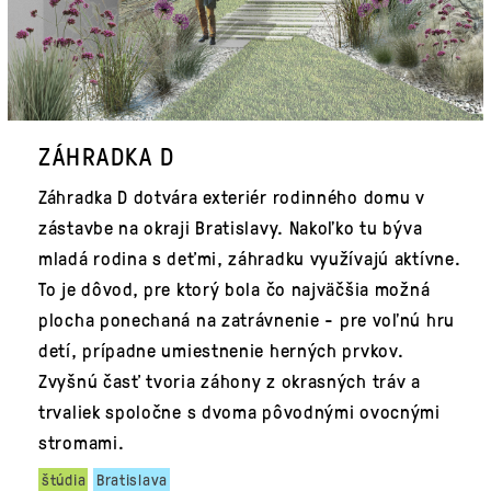
ZÁHRADKA D
Záhradka D dotvára exteriér rodinného domu v
zástavbe na okraji Bratislavy. Nakoľko tu býva
mladá rodina s deťmi, záhradku využívajú aktívne.
To je dôvod, pre ktorý bola čo najväčšia možná
plocha ponechaná na zatrávnenie - pre voľnú hru
detí, prípadne umiestnenie herných prvkov.
Zvyšnú časť tvoria záhony z okrasných tráv a
trvaliek spoločne s dvoma pôvodnými ovocnými
stromami.
štúdia
Bratislava