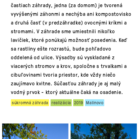
častiach záhrady, jedna (za domom) je tvorená
vyvýšenými záhonmi a nechýba ani kompostovisko
a druhá časť (v predzáhradke) ovocnými kríkmi a
stromami. V záhrade sme umiestnili nikoľko
lavičiek, ktoré ponúkajú možnosť posedenia. Keď
sa rastliny ešte rozrastú, bude pohľadovo
oddelená od ulice. Výsadby sú vyskladané z
viacerých stromov a krov, spoločne s trvalkami a
cibuľovinami tvoria priestor, kde vždy niečo
zaujímavo kvitne. Súčasťou záhrady je aj malý
vodný prvok - ktorý aktuálne čaká na osadenie.
súkromná záhrada
realizácia
2019
Malinovo