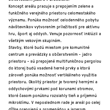
Koncept areálu pracuje s prepojením zelene a
funkčného verejného priestoru celomestského
významu. Ponúka možnosť celodenného pobytu
návštevníkov vytvorením príležitostí pre aktívnu
hru, šport aj oddych. Venuje pozornosť inklúzii a
všetkým vekovým skupinám.
Stavby, ktoré budú miestom pre komunitné
centrum a prevádzky s občerstvením - jadro
priestoru - sú prepojené multifunkčnou pergolou
do ktorej budú vsadené herné prvky a ktorá
zároveň ponúka možnosť vertikálneho využitia
priestoru. Okolitý priestor je tvorený hernými a
oddychovými prvkami pod korunami stromov,
ktoré časom ponúknu rozsiahly tieň a príjemnú
mikroklímu. V neposlednom rade je areál po celej
dĺžke prepojený s promenádou a jazerom.