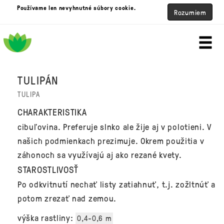
Používame len nevyhnutné súbory cookie.
Rozumiem
TULIPÁN
TULIPA
CHARAKTERISTIKA
cibuľovina. Preferuje slnko ale žije aj v polotieni. V
našich podmienkach prezimuje. Okrem použitia v
záhonoch sa využívajú aj ako rezané kvety.
STAROSTLIVOSŤ
Po odkvitnutí nechať listy zatiahnuť, t.j. zožltnúť a
potom zrezať nad zemou.
výška rastliny:
0,4-0,6 m