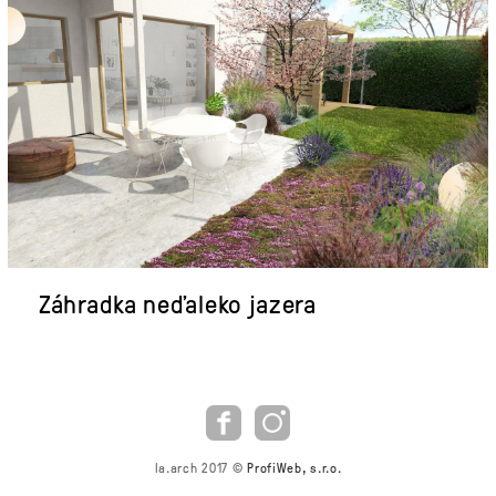
Záhradka neďaleko jazera
la.arch 2017 ©
ProfiWeb, s.r.o.