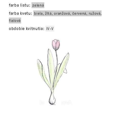
farba listu:
zelená
farba kvetu:
biela, žltá, oranžová, červená, ružová,
fialová
obdobie kvitnutia:
IV-V