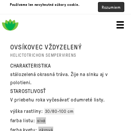
Používame len nevyhnutné súbory cookie.
Rozumiem
OVSÍKOVEC VŽDYZELENÝ
HELICTOTRICHON SEMPERVIRENS
CHARAKTERISTIKA
stálozelená okrasná tráva. Žije na slnku aj v
polotieni.
STAROSTLIVOSŤ
V priebehu roka vyčesávať odumreté listy.
výška rastliny:
30/80-100 cm
farba listu:
sivá
farba kvetu:
okrová