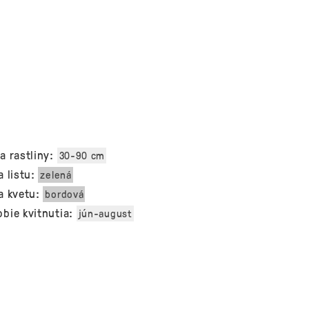
a rastliny:
30-90 cm
a listu:
zelená
a kvetu:
bordová
bie kvitnutia:
jún-august