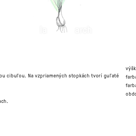
výšk
ou cibuľou. Na vzpriamených stopkách tvorí guľaté
farb
farb
obdo
ach.