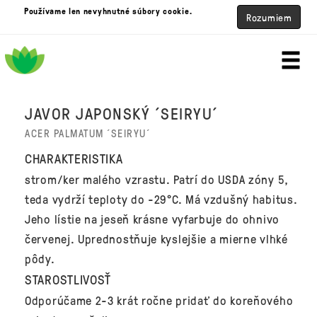
Používame len nevyhnutné súbory cookie.
Rozumiem
JAVOR JAPONSKÝ ´SEIRYU´
ACER PALMATUM ´SEIRYU´
CHARAKTERISTIKA
strom/ker malého vzrastu. Patrí do USDA zóny 5,
teda vydrží teploty do -29°C. Má vzdušný habitus.
Jeho lístie na jeseň krásne vyfarbuje do ohnivo
červenej. Uprednostňuje kyslejšie a mierne vlhké
pôdy.
STAROSTLIVOSŤ
Odporúčame 2-3 krát ročne pridať do koreňového