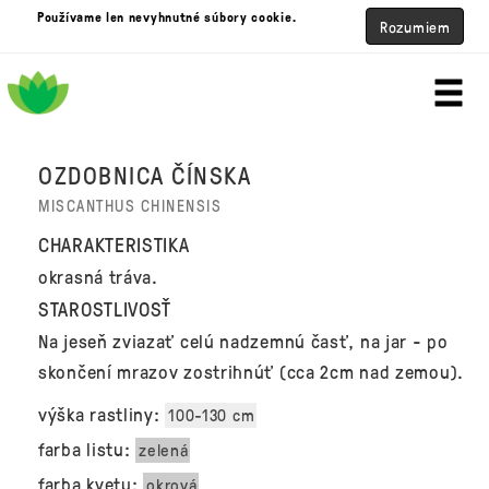
Používame len nevyhnutné súbory cookie.
Rozumiem
OZDOBNICA ČÍNSKA
MISCANTHUS CHINENSIS
CHARAKTERISTIKA
okrasná tráva.
STAROSTLIVOSŤ
Na jeseň zviazať celú nadzemnú časť, na jar - po
skončení mrazov zostrihnúť (cca 2cm nad zemou).
výška rastliny:
100-130 cm
farba listu:
zelená
farba kvetu:
okrová